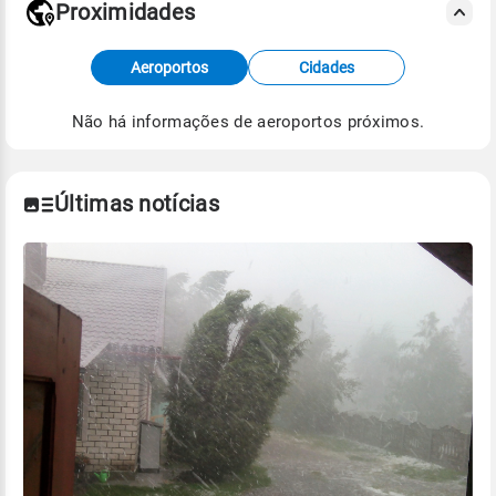
Proximidades
Fonte: dados combinados de estações
Aeroportos
Cidades
meteorológicas e satélite do Centro de Previsão
de Tempo e Estudos Climáticos (CPTEC).
Não há informações de aeroportos próximos.
Para obter mais informações sobre os dados
climáticos,
clique aqui.
Últimas notícias