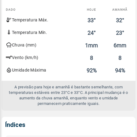
DADO
HOJE
AMANHÃ
Comparativo
33°
32°
Temperatura Máx.
entre
a
previsão
24°
23°
Temperatura Mín.
de
hoje
1mm
6mm
Chuva (mm)
e
amanhã
8
8
Vento (km/h)
92%
94%
Umidade Máxima
A previsão para hoje e amanhã é bastante semelhante, com
temperaturas estáveis entre 23°C e 33°C. A principal mudança é o
aumento da chuva amanhã, enquanto vento e umidade
permanecem praticamente iguais.
Índices