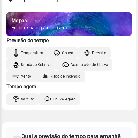
Mapas
Explore sua região no mapa
Previsão do tempo
Temperatura
Chuva
Pressão
Umidade Relativa
Acumulado de Chuva
Vento
Risco de Incêndio
Tempo agora
Satélite
Chuva Agora
FAQ
CLIMA,
PREVISÃO
Qual a previsão do tempo para amanhã