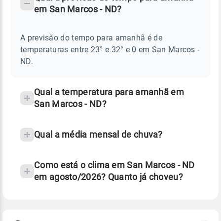
-
DO
em San Marcos - ND?
TEMPO
Perguntas
AMANHÃ
E
frequentes
NOTÍCIAS
EM
A previsão do tempo para amanhã é de
sobre
SAN
temperaturas entre 23° e 32° e 0 em San Marcos -
MARCOS
chuva
-
ND.
ND
e
temperatura
Qual a temperatura para amanhã em
San Marcos - ND?
Qual a média mensal de chuva?
Como está o clima em San Marcos - ND
em agosto/2026? Quanto já choveu?
Fonte: 30 anos de dados de reanálise ERA5.