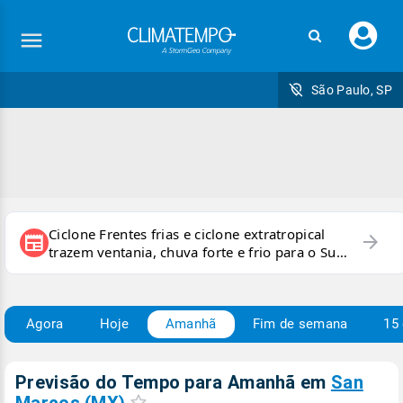
Faç
seu
logi
São Paulo, SP
Ciclone Frentes frias e ciclone extratropical
arrow_forward
newspaper
trazem ventania, chuva forte e frio para o Sul
e Sudeste
Agora
Hoje
Amanhã
Fim de semana
15 
Previsão do Tempo para Amanhã
em
San