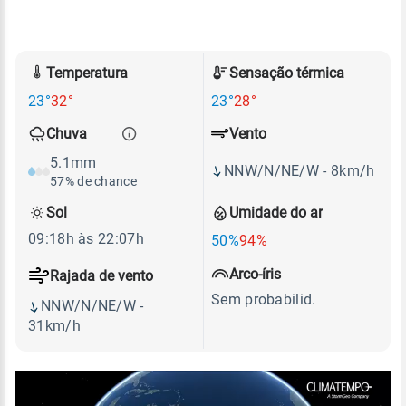
Temperatura
Sensação térmica
23°
32°
23°
28°
Vento
Chuva
5.1mm
NNW/N/NE/W - 8km/h
57% de chance
Sol
Umidade do ar
09:18h às 22:07h
50%
94%
Arco-íris
Rajada de vento
Sem probabilid.
NNW/N/NE/W -
31km/h