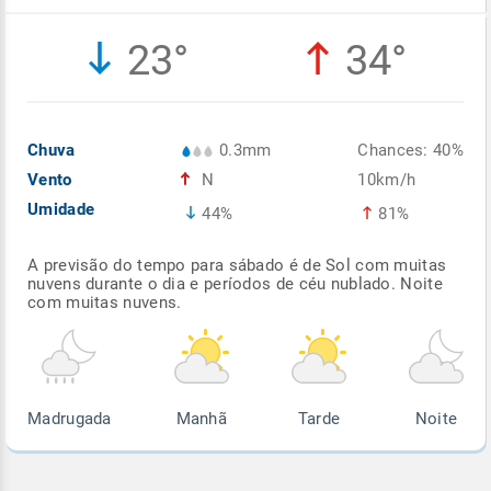
Enviar
Enviar
Enviar
Enviar
Enviar
23°
34°
Enviar
Chuva
0.3mm
Chances: 40%
Vento
N
10km/h
Umidade
44%
81%
A previsão do tempo para sábado é de Sol com muitas
nuvens durante o dia e períodos de céu nublado. Noite
com muitas nuvens.
Madrugada
Manhã
Tarde
Noite