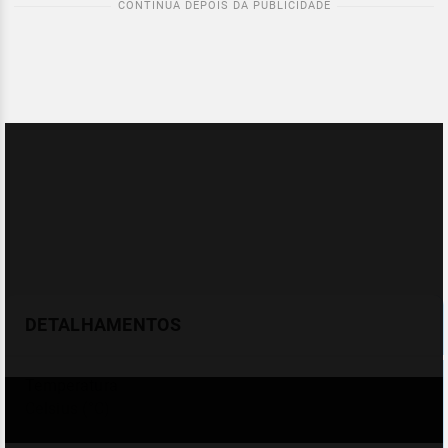
DETALHAMENTOS
Temperatura
Celsius (°C)