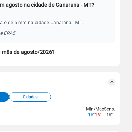
em agosto na cidade de Canarana - MT?
ia é de 6 mm na cidade Canarana - MT.
se ERA5.
o mês de agosto/2026?
s meteorológicas e satélite do Centro de Previsão
TEC).
Cidades
os dados climáticos,
clique aqui.
Mín/Max
Sens.
16°
16°
16°