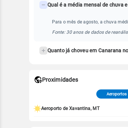
Qual é a média mensal de chuva 
-
Perguntas
frequentes
Para o mês de agosto, a chuva méd
sobre
Fonte: 30 anos de dados de reanáli
chuva
e
Quanto já choveu em Canarana n
temperatura
Proximidades
Fonte: dados combinados de estaçõe
de Tempo e Estudos Climáticos (CP
Aeroportos
Para obter mais informações sobre 
Aeroporto de Xavantina, MT