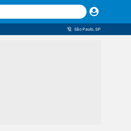
Faça
seu
login
São Paulo, SP