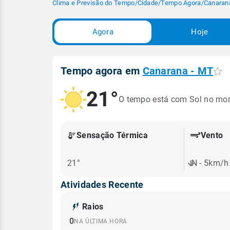
Clima e Previsão do Tempo
/
Cidade
/
Tempo Agora
/
Canaran
Agora
Hoje
Tempo agora em
Canarana - MT
21°
O tempo está com Sol no mo
Sensação Térmica
Vento
21°
N - 5km/h
Atividades Recente
Raios
0
NA ÚLTIMA HORA