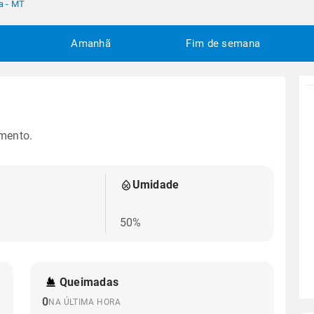
a - MT
Amanhã
Fim de semana
mento.
Umidade
50%
Queimadas
0
NA ÚLTIMA HORA