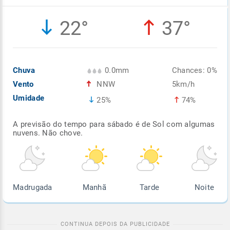
Enviar
Enviar
Enviar
Enviar
Enviar
22°
37°
Enviar
Chuva
0.0mm
Chances: 0%
Vento
NNW
5km/h
Umidade
25%
74%
A previsão do tempo para sábado é de Sol com algumas
nuvens. Não chove.
Madrugada
Manhã
Tarde
Noite