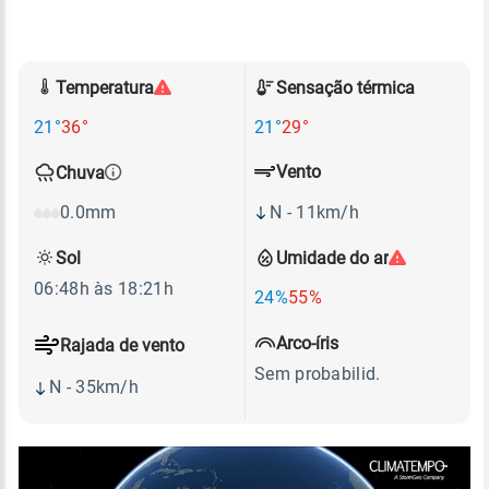
Temperatura
Sensação térmica
21°
36°
21°
29°
Vento
Chuva
N - 11km/h
0.0mm
Sol
Umidade do ar
06:48h às 18:21h
24%
55%
Arco-íris
Rajada de vento
Sem probabilid.
N - 35km/h