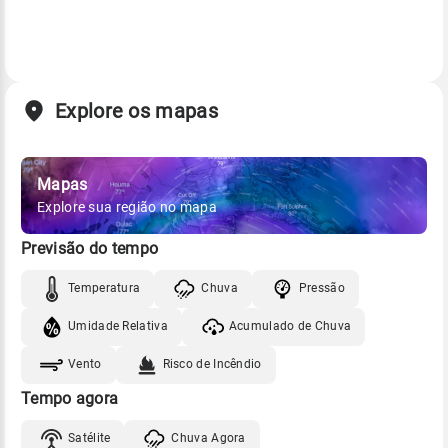
Explore os mapas
Mapas
Explore sua região no mapa
Previsão do tempo
Temperatura
Chuva
Pressão
Umidade Relativa
Acumulado de Chuva
Vento
Risco de Incêndio
Tempo agora
Satélite
Chuva Agora