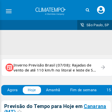
Faç
seu
logi
São Paulo, SP
Inverno Previsão Brasil (07/08): Rajadas de
arrow_forward
newspaper
vento de até 110 km/h no litoral e leste de SP
e sul do RJ
Agora
Hoje
Amanhã
Fim de semana
15 
Previsão do Tempo para Hoje
em
Canarana