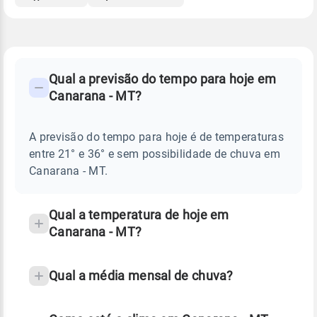
FAQ
CLIMA,
PREVISÃO
Qual a previsão do tempo para hoje em
-
DO
Canarana - MT?
TEMPO
Perguntas
HOJE
E
frequentes
NOTÍCIAS
EM
A previsão do tempo para hoje é de temperaturas
sobre
CANARANA
entre 21° e 36° e sem possibilidade de chuva em
-
chuva
MT
Canarana - MT.
e
temperatura
Qual a temperatura de hoje em
Canarana - MT?
Qual a média mensal de chuva?