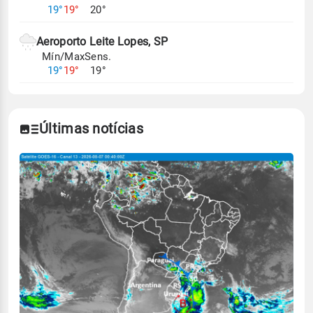
19°
19°
20°
Aeroporto Leite Lopes, SP
Mín/Max
Sens.
19°
19°
19°
Últimas notícias