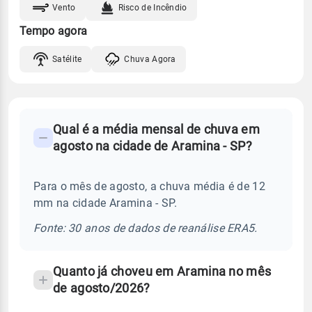
Vento
Risco de Incêndio
Tempo agora
Satélite
Chuva Agora
FAQ
Qual é a média mensal de chuva em
-
agosto na cidade de Aramina - SP?
Perguntas
frequentes
Para o mês de agosto, a chuva média é de 12
sobre
mm na cidade Aramina - SP.
chuva
e
Fonte: 30 anos de dados de reanálise ERA5.
temperatura
Quanto já choveu em Aramina no mês
de agosto/2026?