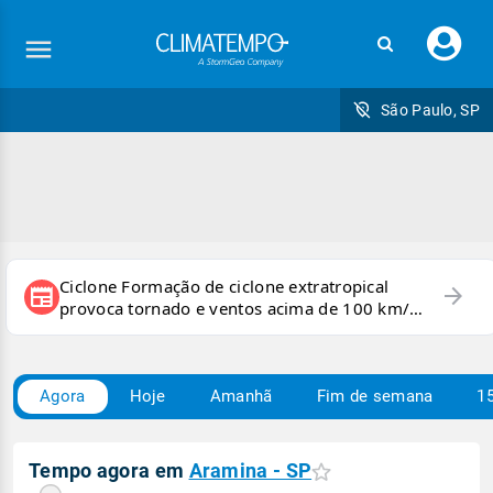
Faç
seu
logi
São Paulo, SP
Ciclone Formação de ciclone extratropical
arrow_forward
newspaper
provoca tornado e ventos acima de 100 km/h
no RS
Agora
Hoje
Amanhã
Fim de semana
15
Tempo agora em
Aramina - SP