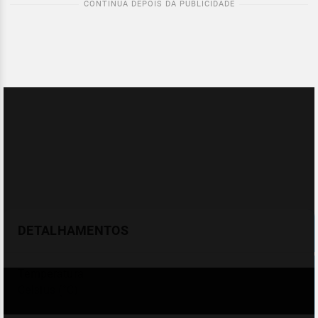
DETALHAMENTOS
Temperatura
Celsius (°C)