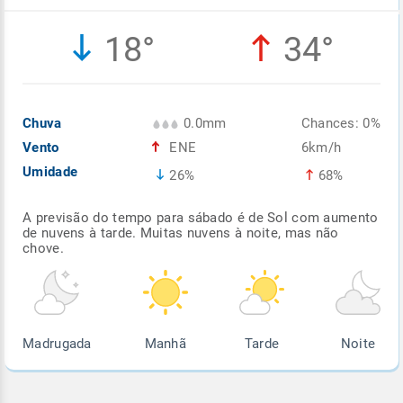
Enviar
Enviar
Enviar
Enviar
Enviar
18°
34°
Enviar
Chuva
0.0mm
Chances: 0%
Vento
ENE
6km/h
Umidade
26%
68%
A previsão do tempo para sábado é de Sol com aumento
de nuvens à tarde. Muitas nuvens à noite, mas não
chove.
Madrugada
Manhã
Tarde
Noite