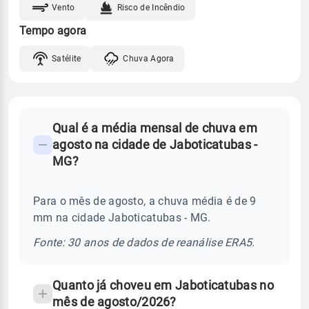
Vento
Risco de Incêndio
Tempo agora
Satélite
Chuva Agora
FAQ
Qual é a média mensal de chuva em
-
agosto na cidade de Jaboticatubas -
Perguntas
MG?
frequentes
sobre
Para o mês de agosto, a chuva média é de 9
chuva
mm na cidade Jaboticatubas - MG.
e
temperatura
Fonte: 30 anos de dados de reanálise ERA5.
Quanto já choveu em Jaboticatubas no
mês de agosto/2026?