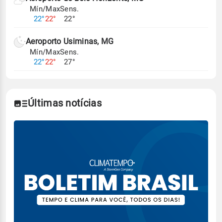
Mín/Max
Sens.
22°
22°
22°
Aeroporto Usiminas, MG
Mín/Max
Sens.
22°
22°
27°
Últimas notícias