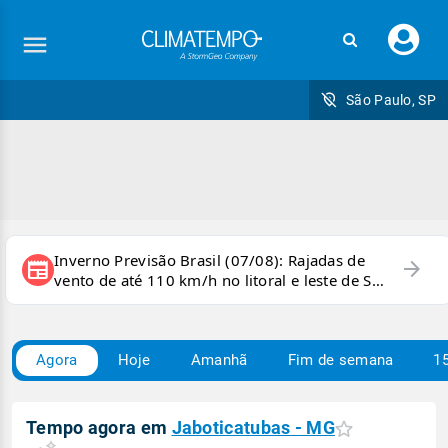
Faç
seu
logi
São Paulo, SP
Inverno Previsão Brasil (07/08): Rajadas de
arrow_forward
newspaper
vento de até 110 km/h no litoral e leste de SP
e sul do RJ
Agora
Hoje
Amanhã
Fim de semana
15
Tempo agora em
Jaboticatubas - MG