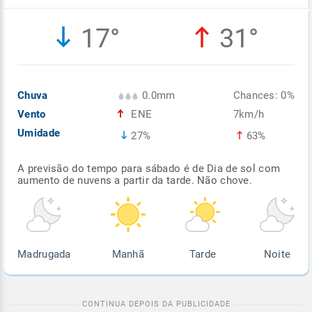
Enviar
Enviar
Enviar
Enviar
Enviar
17°
31°
Enviar
Chuva
0.0mm
Chances: 0%
Vento
ENE
7km/h
Umidade
27%
63%
A previsão do tempo para sábado é de Dia de sol com
aumento de nuvens a partir da tarde. Não chove.
Madrugada
Manhã
Tarde
Noite