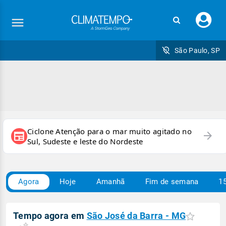
Faç
seu
logi
São Paulo, SP
Ciclone Atenção para o mar muito agitado no
arrow_forward
newspaper
Sul, Sudeste e leste do Nordeste
Agora
Hoje
Amanhã
Fim de semana
15
Tempo agora em
São José da Barra - MG