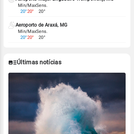
Mín/Max
Sens.
20°
20°
20°
Aeroporto de Araxá, MG
Mín/Max
Sens.
20°
20°
20°
Últimas notícias