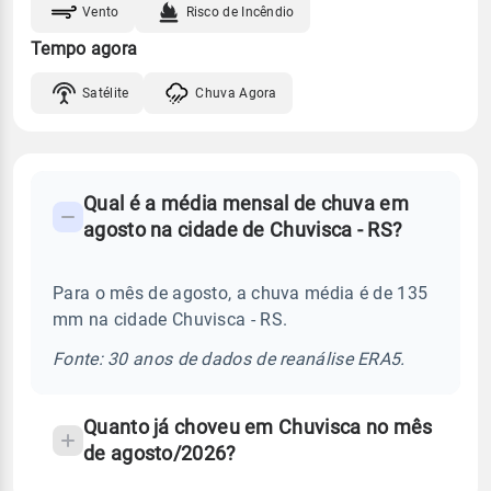
Vento
Risco de Incêndio
Tempo agora
Satélite
Chuva Agora
FAQ
Qual é a média mensal de chuva em
-
agosto na cidade de Chuvisca - RS?
Perguntas
frequentes
Para o mês de agosto, a chuva média é de 135
sobre
mm na cidade Chuvisca - RS.
chuva
e
Fonte: 30 anos de dados de reanálise ERA5.
temperatura
Quanto já choveu em Chuvisca no mês
de agosto/2026?