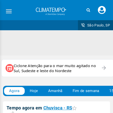
Faç
seu
logi
São Paulo, SP
Ciclone Atenção para o mar muito agitado no
arrow_forward
newspaper
Sul, Sudeste e leste do Nordeste
Agora
Hoje
Amanhã
Fim de semana
15
Tempo agora em
Chuvisca - RS