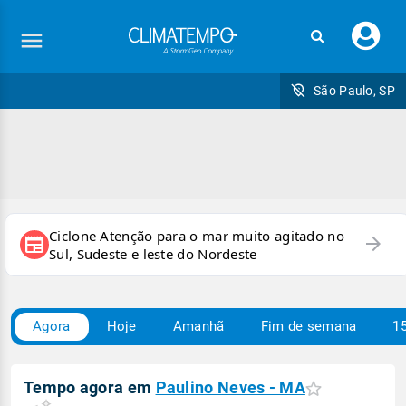
Faç
seu
logi
São Paulo, SP
Ciclone Atenção para o mar muito agitado no
arrow_forward
newspaper
Sul, Sudeste e leste do Nordeste
Agora
Hoje
Amanhã
Fim de semana
15
Tempo agora em
Paulino Neves - MA