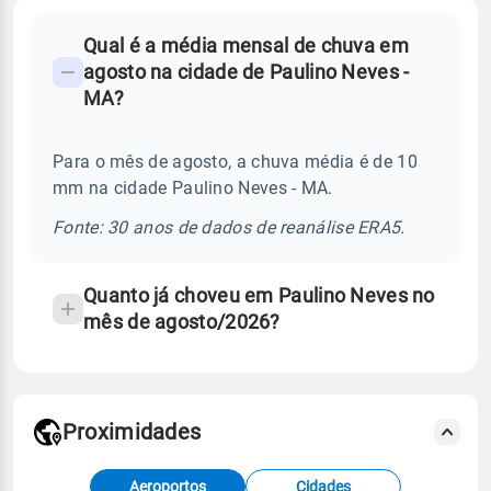
FAQ
Qual é a média mensal de chuva em
-
agosto na cidade de Paulino Neves -
Perguntas
MA?
frequentes
sobre
Para o mês de agosto, a chuva média é de 10
chuva
mm na cidade Paulino Neves - MA.
e
temperatura
Fonte: 30 anos de dados de reanálise ERA5.
Quanto já choveu em Paulino Neves no
mês de agosto/2026?
Proximidades
Fonte: dados combinados de estações
Aeroportos
Cidades