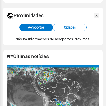
Proximidades
Fonte: dados combinados de estações
Aeroportos
Cidades
meteorológicas e satélite do Centro de Previsão
de Tempo e Estudos Climáticos (CPTEC).
Não há informações de aeroportos próximos.
Para obter mais informações sobre os dados
climáticos,
clique aqui.
Últimas notícias