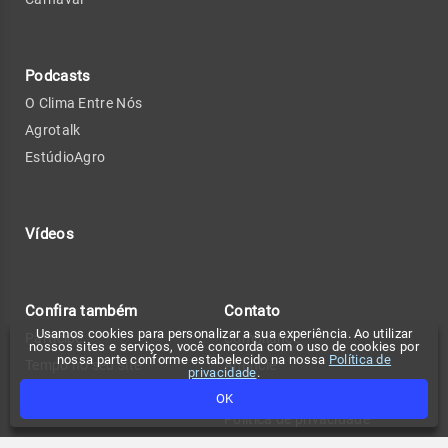
Podcasts
O Clima Entre Nós
Agrotalk
EstúdioAgro
Vídeos
Confira também
Contato
Usamos cookies para personalizar a sua experiência. Ao utilizar
Participe
Compliance
nossos sites e serviços, você concorda com o uso de cookies por
nossa parte conforme estabelecido na nossa
Política de
Tempo no seu site
Anuncie
privacidade
.
Fale conosco
OK
Política de privacidade
Change privacy settings