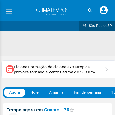
Faç
seu
logi
São Paulo, SP
Ciclone Formação de ciclone extratropical
arrow_forward
newspaper
provoca tornado e ventos acima de 100 km/h
no RS
Agora
Hoje
Amanhã
Fim de semana
15
Tempo agora em
Coamo - PR