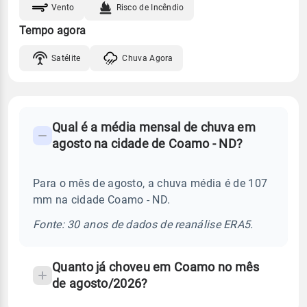
Vento
Risco de Incêndio
Tempo agora
Satélite
Chuva Agora
FAQ
Qual é a média mensal de chuva em
-
agosto na cidade de Coamo - ND?
Perguntas
frequentes
Para o mês de agosto, a chuva média é de 107
sobre
mm na cidade Coamo - ND.
chuva
e
Fonte: 30 anos de dados de reanálise ERA5.
temperatura
Quanto já choveu em Coamo no mês
de agosto/2026?