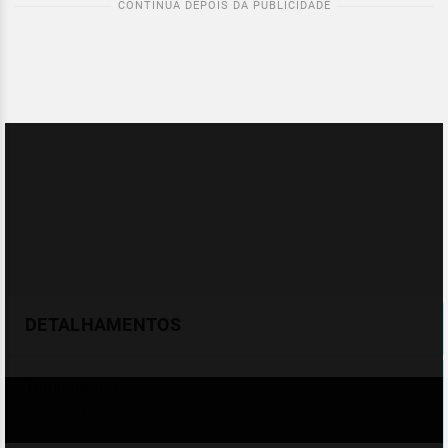
DETALHAMENTOS
Temperatura
Celsius (°C)