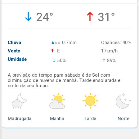
Enviar
Enviar
Enviar
Enviar
Enviar
24°
31°
Enviar
Chuva
0.7mm
Chances: 40%
Vento
E
17km/h
Umidade
50%
89%
A previsão do tempo para sábado é de Sol com
diminuição de nuvens de manhã. Tarde ensolarada e
noite de céu limpo.
Madrugada
Manhã
Tarde
Noite