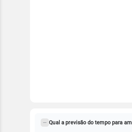
FAQ
CLIMA,
PREVISÃO
Qual a previsão do tempo para a
-
DO
TEMPO
Perguntas