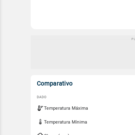
Comparativo
DADO
Comparativo
Temperatura Máxima
entre
a
previsão
Temperatura Mínima
de
hoje