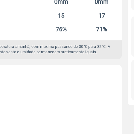
0mm
0mm
15
17
76%
71%
mperatura amanhã, com máxima passando de 30°C para 32°C. A
nto vento e umidade permanecem praticamente iguais.