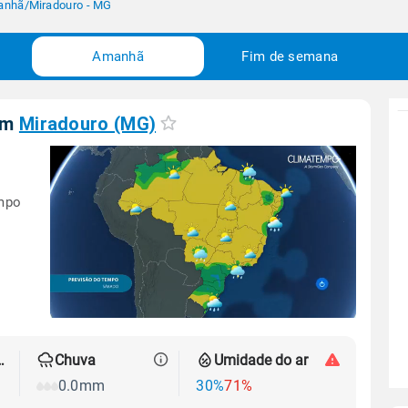
anhã
/
Miradouro - MG
Amanhã
Fim de semana
em
Miradouro (MG)
empo
 térmica
Chuva
Umidade do ar
0.0mm
30%
71%