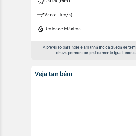
e
Chuva (mm)
amanhã
Vento (km/h)
Umidade Máxima
A previsão para hoje e amanhã indica queda de te
chuva permanece praticamente igual, enqua
Veja também