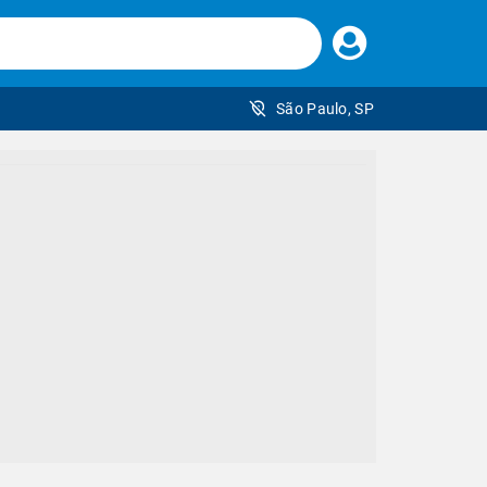
Faça
seu
login
São Paulo, SP