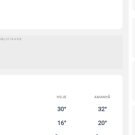
HOJE
AMANHÃ
30°
32°
16°
20°