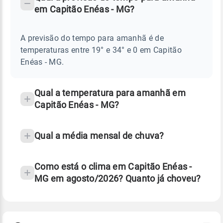
-
DO
em Capitão Enéas - MG?
TEMPO
Perguntas
AMANHÃ
E
frequentes
NOTÍCIAS
EM
A previsão do tempo para amanhã é de
sobre
CAPITÃO
temperaturas entre 19° e 34° e 0 em Capitão
ENÉAS
chuva
-
Enéas - MG.
MG
e
temperatura
Qual a temperatura para amanhã em
Capitão Enéas - MG?
Qual a média mensal de chuva?
Como está o clima em Capitão Enéas -
MG em agosto/2026? Quanto já choveu?
Fonte: 30 anos de dados de reanálise ERA5.