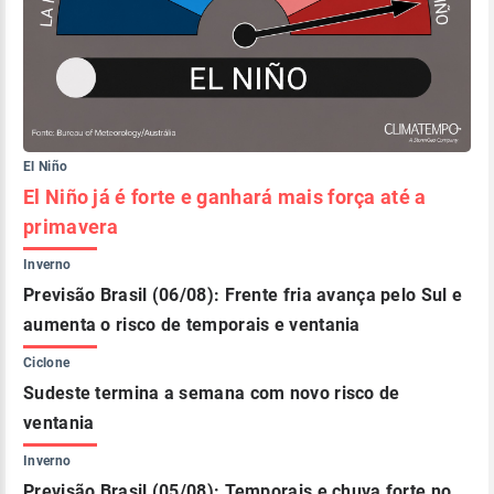
El Niño
El Niño já é forte e ganhará mais força até a
primavera
Inverno
Previsão Brasil (06/08): Frente fria avança pelo Sul e
aumenta o risco de temporais e ventania
Ciclone
Sudeste termina a semana com novo risco de
ventania
Inverno
Previsão Brasil (05/08): Temporais e chuva forte no