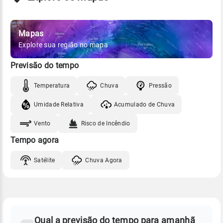
Mapas
Explore sua região no mapa
Previsão do tempo
Temperatura
Chuva
Pressão
Umidade Relativa
Acumulado de Chuva
Vento
Risco de Incêndio
Tempo agora
Satélite
Chuva Agora
FAQ
CLIMA,
PREVISÃO
Qual a previsão do tempo para amanhã