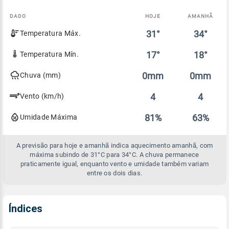
DADO
HOJE
AMANHÃ
Comparativo
31°
34°
Temperatura Máx.
entre
a
previsão
17°
18°
Temperatura Mín.
de
hoje
0mm
0mm
Chuva (mm)
e
amanhã
4
4
Vento (km/h)
81%
63%
Umidade Máxima
A previsão para hoje e amanhã indica aquecimento amanhã, com
máxima subindo de 31°C para 34°C. A chuva permanece
praticamente igual, enquanto vento e umidade também variam
entre os dois dias.
Índices