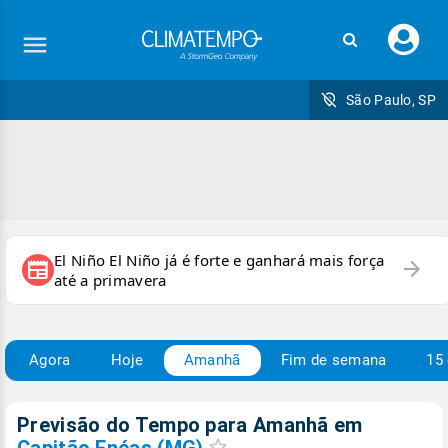
Faç
seu
logi
São Paulo, SP
El Niño El Niño já é forte e ganhará mais força
arrow_forward
newspaper
até a primavera
Agora
Hoje
Amanhã
Fim de semana
15 
Previsão do Tempo para Amanhã
em