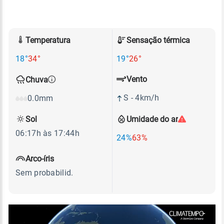
Temperatura
Sensação térmica
18°
34°
19°
26°
Vento
Chuva
S - 4km/h
0.0mm
Sol
Umidade do ar
06:17h às 17:44h
24%
63%
Arco-íris
Sem probabilid.