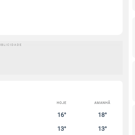
HOJE
AMANHÃ
16°
18°
13°
13°