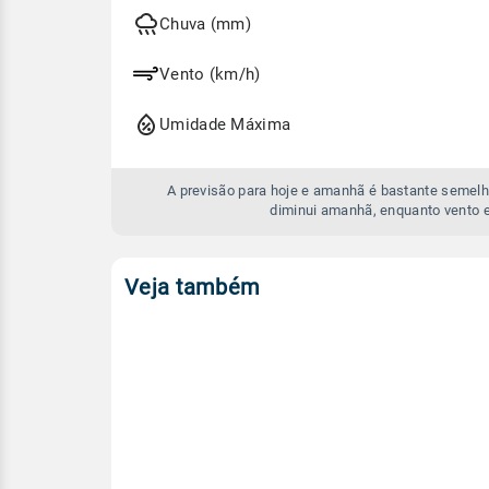
hoje
e
Chuva (mm)
amanhã
Vento (km/h)
Umidade Máxima
A previsão para hoje e amanhã é bastante semelh
diminui amanhã, enquanto vento 
Veja também