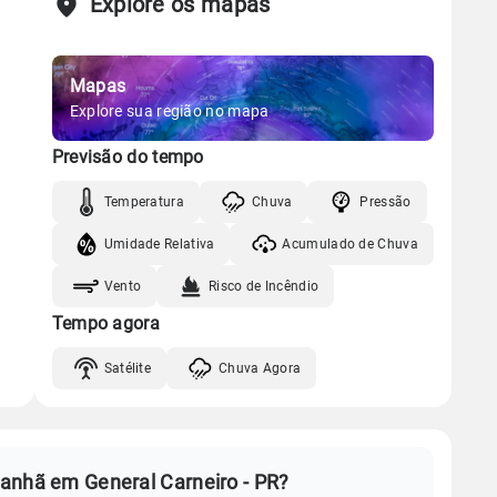
Explore os mapas
Mapas
Explore sua região no mapa
Previsão do tempo
Temperatura
Chuva
Pressão
Umidade Relativa
Acumulado de Chuva
Vento
Risco de Incêndio
Tempo agora
Satélite
Chuva Agora
anhã em General Carneiro - PR?