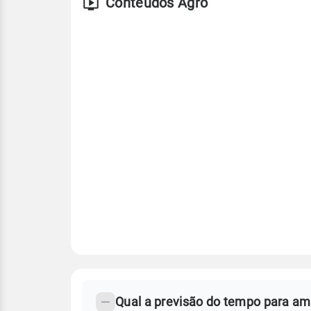
Conteúdos Agro
FAQ
CLIMA,
PREVISÃO
Qual a previsão do tempo para am
-
DO