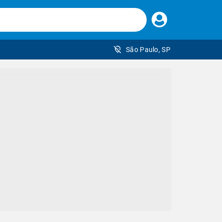
Faça
seu
login
São Paulo, SP