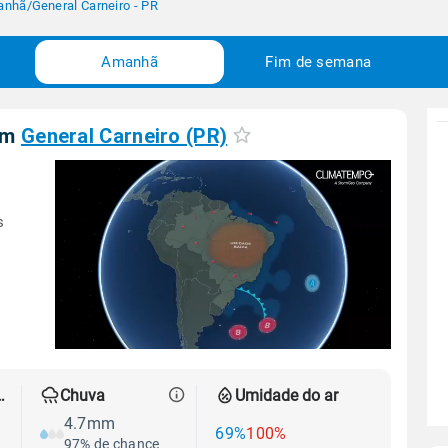
anhã
/
General Carneiro - PR
Amanhã
Fim de semana
em
General Carneiro (PR)
s
 térmica
Chuva
Umidade do ar
4.7mm
69%
100%
97% de chance