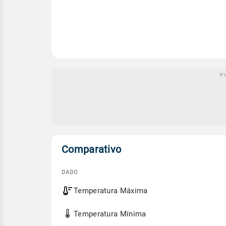
Comparativo
DADO
Comparativo
Temperatura Máxima
entre
a
previsão
Temperatura Mínima
de