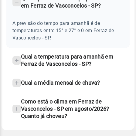
-
DO
em Ferraz de Vasconcelos - SP?
TEMPO
Perguntas
AMANHÃ
E
frequentes
NOTÍCIAS
EM
A previsão do tempo para amanhã é de
sobre
FERRAZ
temperaturas entre 15° e 27° e 0 em Ferraz de
DE
chuva
VASCONCELOS
Vasconcelos - SP.
-
e
SP
temperatura
Qual a temperatura para amanhã em
Ferraz de Vasconcelos - SP?
Qual a média mensal de chuva?
Como está o clima em Ferraz de
Vasconcelos - SP em agosto/2026?
Quanto já choveu?
Fonte: 30 anos de dados de reanálise ERA5.