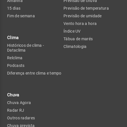
Amanhã
Previsão de chuva
15 dias
Previsão de temperatura
Fim de semana
Previsão de umidade
Vento hora a hora
Índice UV
Clima
Tábua de marés
Históricos de clima -
Climatologia
Dataclima
Relclima
Podcasts
Diferença entre clima e tempo
Chuva
Chuva Agora
Radar RJ
Outros radares
Chuva prevista