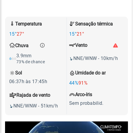
Temperatura
Sensação térmica
15°
27°
15°
21°
Vento
Chuva
3.9mm
NNE/WNW - 10km/h
73% de chance
Sol
Umidade do ar
06:37h às 17:45h
44%
91%
Arco-íris
Rajada de vento
Sem probabilid.
NNE/WNW - 51km/h