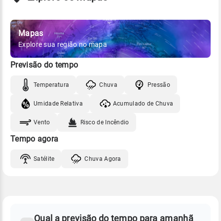
Mapas
Explore sua região no mapa
Previsão do tempo
Temperatura
Chuva
Pressão
Umidade Relativa
Acumulado de Chuva
Vento
Risco de Incêndio
Tempo agora
Satélite
Chuva Agora
FAQ
CLIMA,
PREVISÃO
Qual a previsão do tempo para amanhã