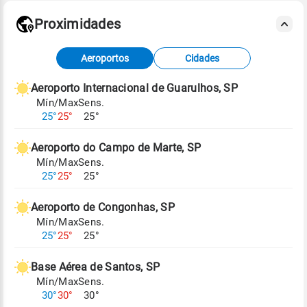
Proximidades
Fonte: dados combinados de estações
Aeroportos
Cidades
meteorológicas e satélite do Centro de Previsão
de Tempo e Estudos Climáticos (CPTEC).
Aeroporto Internacional de Guarulhos, SP
Mín/Max
Sens.
Para obter mais informações sobre os dados
25°
25°
25°
climáticos,
clique aqui.
Aeroporto do Campo de Marte, SP
Mín/Max
Sens.
25°
25°
25°
Aeroporto de Congonhas, SP
Mín/Max
Sens.
25°
25°
25°
Base Aérea de Santos, SP
Mín/Max
Sens.
30°
30°
30°