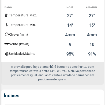
DADO
HOJE
AMANHÃ
Comparativo
27°
27°
Temperatura Máx.
entre
a
previsão
14°
15°
Temperatura Mín.
de
hoje
4mm
4mm
Chuva (mm)
e
amanhã
9
10
Vento (km/h)
95%
91%
Umidade Máxima
A previsão para hoje e amanhã é bastante semelhante, com
temperaturas estáveis entre 14°C e 27°C. A chuva permanece
praticamente igual, enquanto vento e umidade permanecem
praticamente iguais.
Índices