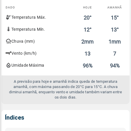
DADO
HOJE
AMANHÃ
Comparativo
20°
15°
Temperatura Máx.
entre
a
previsão
12°
13°
Temperatura Mín.
de
hoje
2mm
1mm
Chuva (mm)
e
amanhã
13
7
Vento (km/h)
96%
94%
Umidade Máxima
A previsão para hoje e amanhã indica queda de temperatura
amanhã, com máxima passando de 20°C para 15°C. A chuva
diminui amanhã, enquanto vento e umidade também variam entre
os dois dias.
Índices