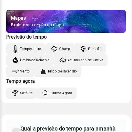
Mapas
Explore sua região no mapa
Previsão do tempo
Temperatura
Chuva
Pressão
Umidade Relativa
Acumulado de Chuva
Vento
Risco de Incêndio
Tempo agora
Satélite
Chuva Agora
FAQ
CLIMA,
PREVISÃO
Qual a previsão do tempo para amanhã
-
DO