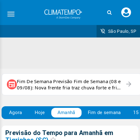
Faç
seu
logi
São Paulo, SP
Fim De Semana Previsão Fim de Semana (08 e
arrow_forward
newspaper
09/08): Nova frente fria traz chuva forte e frio
para áreas do país
Agora
Hoje
Amanhã
Fim de semana
15 
Previsão do Tempo para Amanhã
em