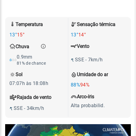
Temperatura
Sensação térmica
13°
15°
13°
14°
Vento
Chuva
0.9mm
SSE - 7km/h
81% de chance
Sol
Umidade do ar
07:07h às 18:08h
88%
94%
Arco-íris
Rajada de vento
Alta probabilid.
SSE - 34km/h