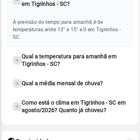
em Tigrinhos - SC?
TEMPO
Perguntas
AMANHÃ
E
frequentes
NOTÍCIAS
EM
A previsão do tempo para amanhã é de
sobre
TIGRINHOS
temperaturas entre 13° e 15° e 0 em Tigrinhos -
-
chuva
SC
SC.
e
temperatura
Qual a temperatura para amanhã em
Tigrinhos - SC?
Qual a média mensal de chuva?
Como está o clima em Tigrinhos - SC em
agosto/2026? Quanto já choveu?
Fonte: 30 anos de dados de reanálise ERA5.