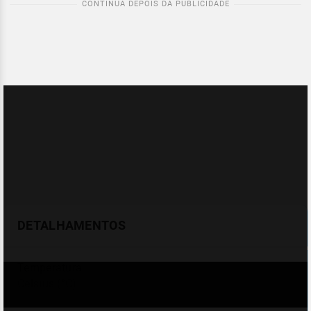
DETALHAMENTOS
Temperatura
Celsius (°C)