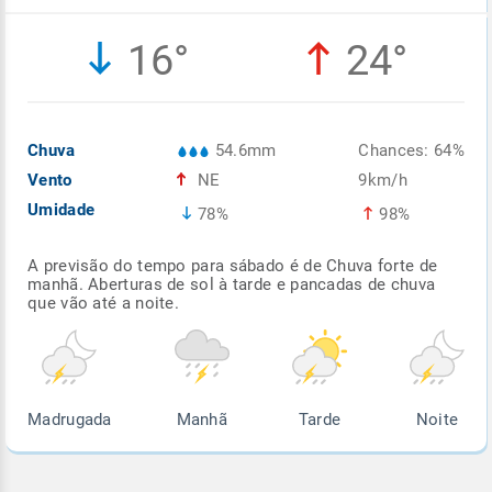
Enviar
Enviar
Enviar
Enviar
Enviar
16°
24°
Enviar
Chuva
54.6mm
Chances: 64%
Vento
NE
9km/h
Umidade
78%
98%
A previsão do tempo para sábado é de Chuva forte de
manhã. Aberturas de sol à tarde e pancadas de chuva
que vão até a noite.
Madrugada
Manhã
Tarde
Noite