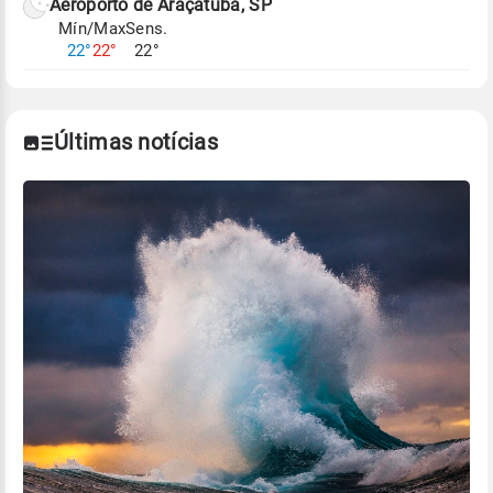
Aeroporto de Araçatuba, SP
Mín/Max
Sens.
22°
22°
22°
Últimas notícias