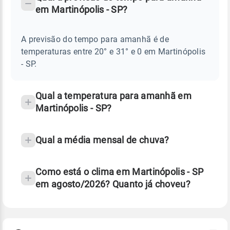
-
DO
em Martinópolis - SP?
TEMPO
Perguntas
AMANHÃ
E
frequentes
NOTÍCIAS
EM
A previsão do tempo para amanhã é de
sobre
MARTINÓPOLIS
temperaturas entre 20° e 31° e 0 em Martinópolis
-
chuva
SP
- SP.
e
temperatura
Qual a temperatura para amanhã em
Martinópolis - SP?
Qual a média mensal de chuva?
Como está o clima em Martinópolis - SP
em agosto/2026? Quanto já choveu?
Fonte: 30 anos de dados de reanálise ERA5.