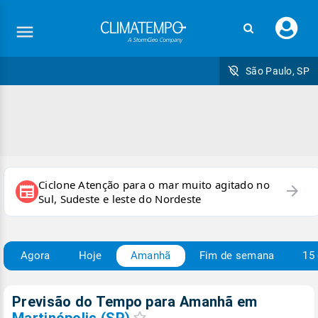
Faç
seu
logi
São Paulo, SP
Ciclone Atenção para o mar muito agitado no
arrow_forward
newspaper
Sul, Sudeste e leste do Nordeste
Agora
Hoje
Amanhã
Fim de semana
15 
Previsão do Tempo para Amanhã
em