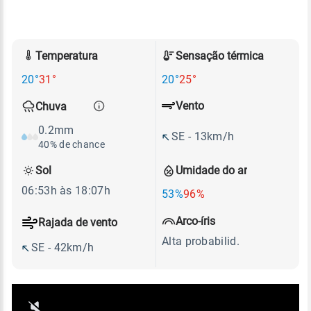
Temperatura
Sensação térmica
20°
31°
20°
25°
Vento
Chuva
0.2mm
SE - 13km/h
40% de chance
Sol
Umidade do ar
06:53h às 18:07h
53%
96%
Arco-íris
Rajada de vento
Alta probabilid.
SE - 42km/h