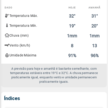
DADO
HOJE
AMANHÃ
Comparativo
32°
31°
Temperatura Máx.
entre
a
previsão
19°
20°
Temperatura Mín.
de
hoje
1mm
1mm
Chuva (mm)
e
amanhã
8
13
Vento (km/h)
91%
96%
Umidade Máxima
A previsão para hoje e amanhã é bastante semelhante, com
temperaturas estáveis entre 19°C e 32°C. A chuva permanece
praticamente igual, enquanto vento e umidade permanecem
praticamente iguais.
Índices