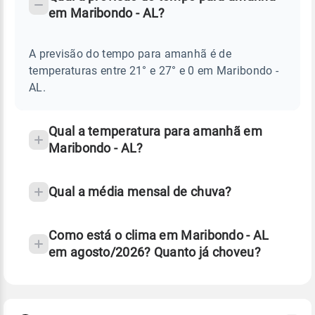
-
DO
em Maribondo - AL?
TEMPO
Perguntas
AMANHÃ
E
frequentes
NOTÍCIAS
EM
A previsão do tempo para amanhã é de
sobre
MARIBONDO
temperaturas entre 21° e 27° e 0 em Maribondo -
-
chuva
AL
AL.
e
temperatura
Qual a temperatura para amanhã em
Maribondo - AL?
Qual a média mensal de chuva?
Como está o clima em Maribondo - AL
em agosto/2026? Quanto já choveu?
Fonte: 30 anos de dados de reanálise ERA5.