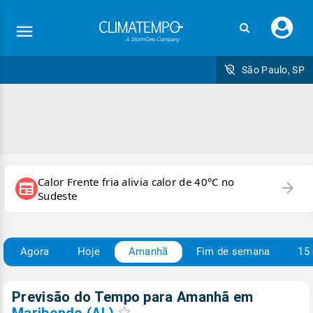
Faç
seu
logi
São Paulo, SP
Calor Frente fria alivia calor de 40°C no
arrow_forward
newspaper
Sudeste
Agora
Hoje
Amanhã
Fim de semana
15 
Previsão do Tempo para Amanhã
em