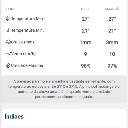
DADO
HOJE
AMANHÃ
Comparativo
27°
27°
Temperatura Máx.
entre
a
previsão
21°
21°
Temperatura Mín.
de
hoje
1mm
3mm
Chuva (mm)
e
amanhã
9
10
Vento (km/h)
98%
97%
Umidade Máxima
A previsão para hoje e amanhã é bastante semelhante, com
temperaturas estáveis entre 21°C e 27°C. A principal mudança é o
aumento da chuva amanhã, enquanto vento e umidade
permanecem praticamente iguais.
Índices