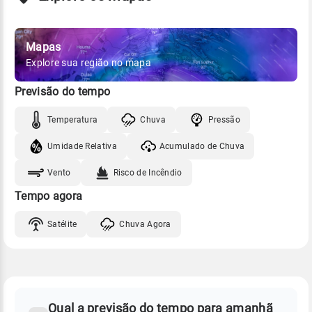
Mapas
Explore sua região no mapa
Previsão do tempo
Temperatura
Chuva
Pressão
Umidade Relativa
Acumulado de Chuva
Vento
Risco de Incêndio
Tempo agora
Satélite
Chuva Agora
FAQ
CLIMA,
PREVISÃO
Qual a previsão do tempo para amanhã