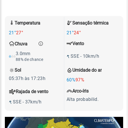
Temperatura
Sensação térmica
21°
27°
21°
24°
Vento
Chuva
3.0mm
SSE - 10km/h
88% de chance
Sol
Umidade do ar
05:37h às 17:23h
60%
97%
Arco-íris
Rajada de vento
Alta probabilid.
SSE - 37km/h