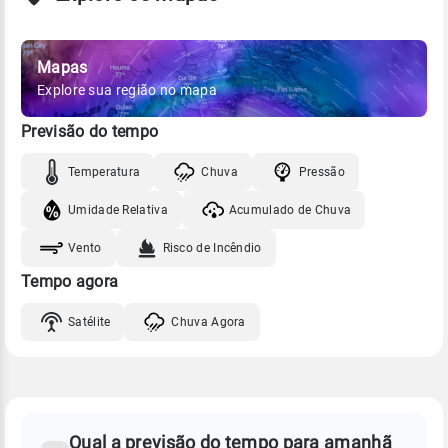
Mapas
Explore sua região no mapa
Previsão do tempo
Temperatura
Chuva
Pressão
Umidade Relativa
Acumulado de Chuva
Vento
Risco de Incêndio
Tempo agora
Satélite
Chuva Agora
FAQ
CLIMA,
PREVISÃO
Qual a previsão do tempo para amanhã