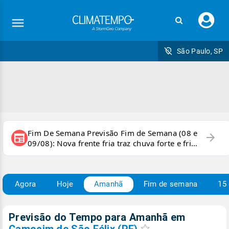
Faç
seu
logi
São Paulo, SP
Fim De Semana Previsão Fim de Semana (08 e
arrow_forward
newspaper
09/08): Nova frente fria traz chuva forte e frio
para áreas do país
Agora
Hoje
Amanhã
Fim de semana
15 
Previsão do Tempo para Amanhã
em