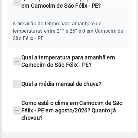
-
DO
em Camocim de São Félix - PE?
TEMPO
Perguntas
AMANHÃ
E
frequentes
NOTÍCIAS
EM
A previsão do tempo para amanhã é de
sobre
CAMOCIM
temperaturas entre 21° e 25° e 0 em Camocim de
DE
chuva
SÃO
São Félix - PE.
FÉLIX
e
-
temperatura
PE
Qual a temperatura para amanhã em
Camocim de São Félix - PE?
Qual a média mensal de chuva?
Como está o clima em Camocim de São
Félix - PE em agosto/2026? Quanto já
choveu?
Fonte: 30 anos de dados de reanálise ERA5.