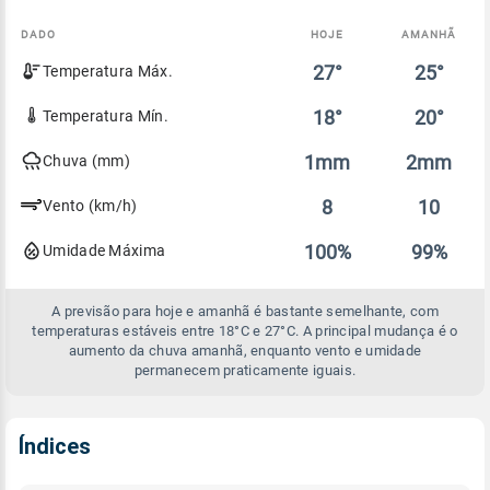
DADO
HOJE
AMANHÃ
Comparativo
27°
25°
Temperatura Máx.
entre
a
previsão
18°
20°
Temperatura Mín.
de
hoje
1mm
2mm
Chuva (mm)
e
amanhã
8
10
Vento (km/h)
100%
99%
Umidade Máxima
A previsão para hoje e amanhã é bastante semelhante, com
temperaturas estáveis entre 18°C e 27°C. A principal mudança é o
aumento da chuva amanhã, enquanto vento e umidade
permanecem praticamente iguais.
Índices