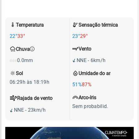
Temperatura
Sensação térmica
22°
33°
23°
29°
Vento
Chuva
NNE - 6km/h
0.0mm
Sol
Umidade do ar
06:29h às 18:19h
51%
87%
Arco-íris
Rajada de vento
Sem probabilid.
NNE - 23km/h