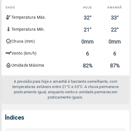
DADO
HOJE
AMANHÃ
Comparativo
32°
33°
Temperatura Máx.
entre
a
previsão
21°
22°
Temperatura Mín.
de
hoje
0mm
0mm
Chuva (mm)
e
amanhã
6
6
Vento (km/h)
82%
87%
Umidade Máxima
A previsão para hoje e amanhã é bastante semelhante, com
temperaturas estáveis entre 21°C e 33°C. A chuva permanece
praticamente igual, enquanto vento e umidade permanecem
praticamente iguais.
Índices