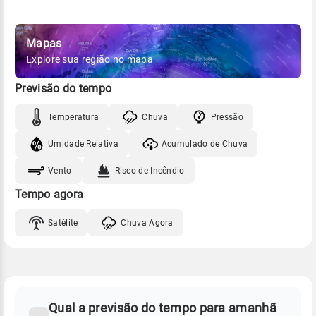
Mapas
Explore sua região no mapa
Previsão do tempo
Temperatura
Chuva
Pressão
Umidade Relativa
Acumulado de Chuva
Vento
Risco de Incêndio
Tempo agora
Satélite
Chuva Agora
FAQ
CLIMA,
PREVISÃO
Qual a previsão do tempo para amanhã
-
DO