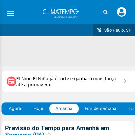
Faç
seu
logi
São Paulo, SP
El Niño El Niño já é forte e ganhará mais força
arrow_forward
newspaper
até a primavera
Agora
Hoje
Amanhã
Fim de semana
15 
Previsão do Tempo para Amanhã
em