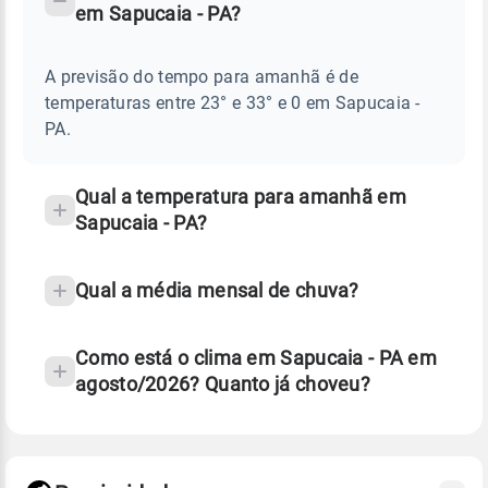
em Sapucaia - PA?
TEMPO
Perguntas
AMANHÃ
E
frequentes
NOTÍCIAS
EM
A previsão do tempo para amanhã é de
sobre
SAPUCAIA
temperaturas entre 23° e 33° e 0 em Sapucaia -
-
chuva
PA
PA.
e
temperatura
Qual a temperatura para amanhã em
Sapucaia - PA?
Qual a média mensal de chuva?
Como está o clima em Sapucaia - PA em
agosto/2026? Quanto já choveu?
Fonte: 30 anos de dados de reanálise ERA5.