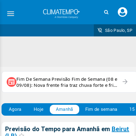
Faç
seu
logi
São Paulo, SP
Fim De Semana Previsão Fim de Semana (08 e
arrow_forward
newspaper
09/08): Nova frente fria traz chuva forte e frio
para áreas do país
Agora
Hoje
Amanhã
Fim de semana
15 
Previsão do Tempo para Amanhã
em
Beirut