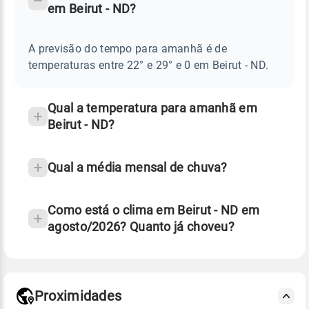
em Beirut - ND?
TEMPO
Perguntas
AMANHÃ
E
frequentes
NOTÍCIAS
EM
A previsão do tempo para amanhã é de
sobre
BEIRUT
temperaturas entre 22° e 29° e 0 em Beirut - ND.
-
chuva
ND
e
temperatura
Qual a temperatura para amanhã em
Beirut - ND?
Qual a média mensal de chuva?
Como está o clima em Beirut - ND em
agosto/2026? Quanto já choveu?
Fonte: 30 anos de dados de reanálise ERA5.
Proximidades