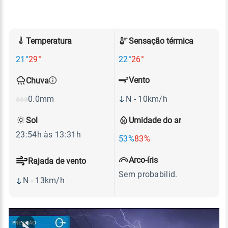
Temperatura
Sensação térmica
21°
29°
22°
26°
Vento
Chuva
N - 10km/h
0.0mm
Sol
Umidade do ar
23:54h às 13:31h
53%
83%
Arco-íris
Rajada de vento
Sem probabilid.
N - 13km/h