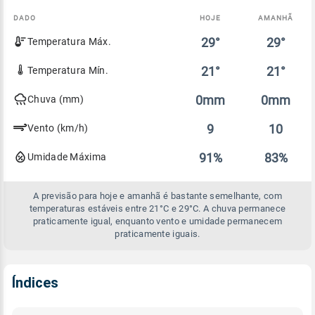
DADO
HOJE
AMANHÃ
Comparativo
29°
29°
Temperatura Máx.
entre
a
previsão
21°
21°
Temperatura Mín.
de
hoje
0mm
0mm
Chuva (mm)
e
amanhã
9
10
Vento (km/h)
91%
83%
Umidade Máxima
A previsão para hoje e amanhã é bastante semelhante, com
temperaturas estáveis entre 21°C e 29°C. A chuva permanece
praticamente igual, enquanto vento e umidade permanecem
praticamente iguais.
Índices