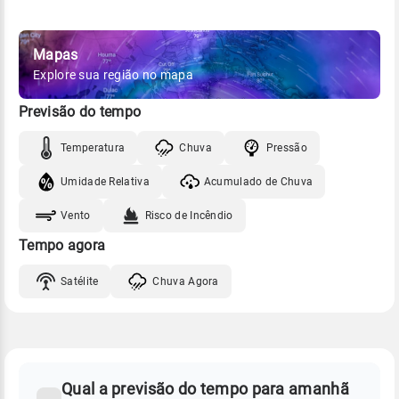
Mapas
Explore sua região no mapa
Previsão do tempo
Temperatura
Chuva
Pressão
Umidade Relativa
Acumulado de Chuva
Vento
Risco de Incêndio
Tempo agora
Satélite
Chuva Agora
FAQ
CLIMA,
PREVISÃO
Qual a previsão do tempo para amanhã
-
DO