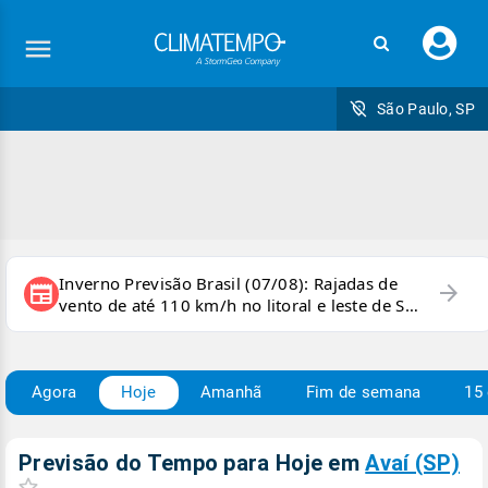
Faç
seu
logi
São Paulo, SP
Inverno Previsão Brasil (07/08): Rajadas de
arrow_forward
newspaper
vento de até 110 km/h no litoral e leste de SP
e sul do RJ
Agora
Hoje
Amanhã
Fim de semana
15 
Previsão do Tempo para Hoje
em
Avaí (SP)