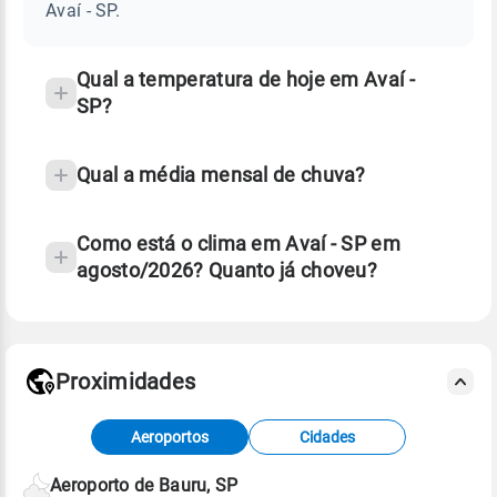
SP
Avaí - SP.
e
temperatura
Qual a temperatura de hoje em Avaí -
SP?
Qual a média mensal de chuva?
Como está o clima em Avaí - SP em
agosto/2026? Quanto já choveu?
Fonte: 30 anos de dados de reanálise ERA5.
Proximidades
Fonte: dados combinados de estações
Aeroportos
Cidades
meteorológicas e satélite do Centro de Previsão
de Tempo e Estudos Climáticos (CPTEC).
Aeroporto de Bauru, SP