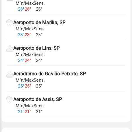
Mín/Max
Sens.
Para obter mais informações sobre os dados
26°
26°
26°
climáticos,
clique aqui.
Aeroporto de Marília, SP
Mín/Max
Sens.
23°
23°
23°
Aeroporto de Lins, SP
Mín/Max
Sens.
24°
24°
24°
Aeródromo de Gavião Peixoto, SP
Mín/Max
Sens.
25°
25°
25°
Aeroporto de Assis, SP
Mín/Max
Sens.
21°
21°
21°