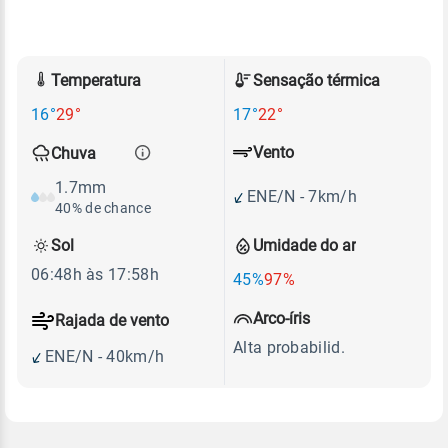
Temperatura
Sensação térmica
16°
29°
17°
22°
Vento
Chuva
1.7mm
ENE/N - 7km/h
40% de chance
Sol
Umidade do ar
06:48h às 17:58h
45%
97%
Arco-íris
Rajada de vento
Alta probabilid.
ENE/N - 40km/h