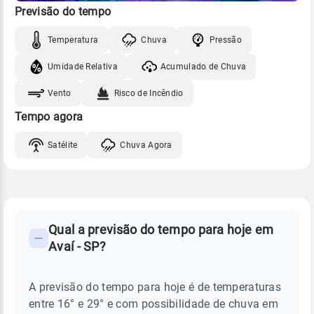
Previsão do tempo
Temperatura
Chuva
Pressão
Umidade Relativa
Acumulado de Chuva
Vento
Risco de Incêndio
Tempo agora
Satélite
Chuva Agora
FAQ
CLIMA,
PREVISÃO
Qual a previsão do tempo para hoje em
-
DO
Avaí - SP?
TEMPO
Perguntas
HOJE
E
frequentes
NOTÍCIAS
EM
A previsão do tempo para hoje é de temperaturas
sobre
AVAÍ
entre 16° e 29° e com possibilidade de chuva em
-
chuva