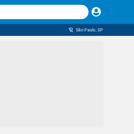
Faça
seu
login
São Paulo, SP