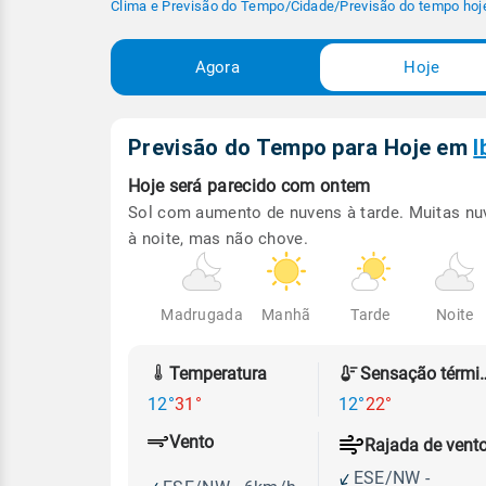
Clima e Previsão do Tempo
/
Cidade
/
Previsão do tempo hoj
Agora
Hoje
Previsão do Tempo para Hoje
em
I
Hoje será
parecido com ontem
Sol com aumento de nuvens à tarde. Muitas nu
à noite, mas não chove.
Madrugada
Manhã
Tarde
Noite
Temperatura
Sensação
12°
31°
12°
22°
Vento
Rajada de vent
ESE/NW -