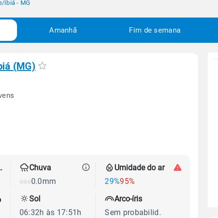
e
/
Ibiá - MG
Amanhã
Fim de semana
biá (MG)
vens
 térmica
Chuva
Umidade do ar
0.0mm
29%
95%
Sol
Arco-íris
o
06:32h às 17:51h
Sem probabilid.