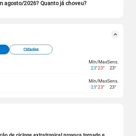
em agosto/2026? Quanto já choveu?
se ERA5.
s meteorológicas e satélite do Centro de Previsão
TEC).
Cidades
os dados climáticos,
clique aqui.
Mín/Max
Sens.
23°
23°
23°
Mín/Max
Sens.
23°
23°
23°
ão de ciclone extratropical provoca tornado e