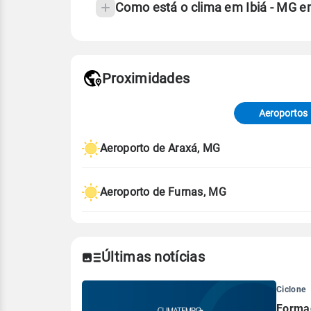
Como está o clima em Ibiá - MG 
Fonte: 30 anos de dados de reanáli
Proximidades
Fonte: dados combinados de estaçõe
de Tempo e Estudos Climáticos (CP
Aeroportos
Para obter mais informações sobre 
Aeroporto de Araxá, MG
Aeroporto de Furnas, MG
Últimas notícias
Ciclone
Formaç