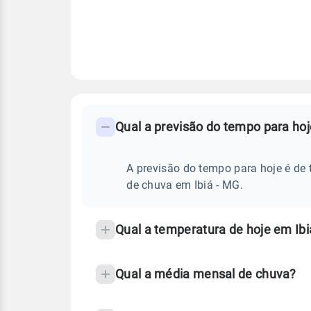
FAQ
CLIMA,
PREVISÃO
Qual a previsão do tempo para hoj
-
DO
TEMPO
Perguntas
HOJE
E
frequentes
A previsão do tempo para hoje é de 
NOTÍCIAS
EM
sobre
de chuva em Ibiá - MG.
IBIÁ
-
chuva
MG
e
Qual a temperatura de hoje em Ibi
temperatura
Qual a média mensal de chuva?