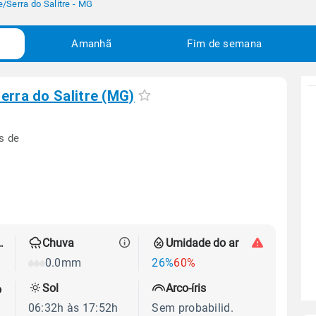
e
/
Serra do Salitre - MG
Amanhã
Fim de semana
erra do Salitre (MG)
s de
 térmica
Chuva
Umidade do ar
0.0mm
26%
60%
Sol
Arco-íris
o
06:32h às 17:52h
Sem probabilid.