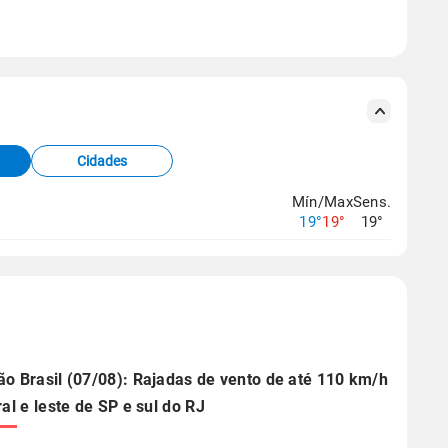
se ERA5.
s meteorológicas e satélite do Centro de Previsão
TEC).
Cidades
os dados climáticos,
clique aqui.
Mín/Max
Sens.
19°
19°
19°
ão Brasil (07/08): Rajadas de vento de até 110 km/h
ral e leste de SP e sul do RJ