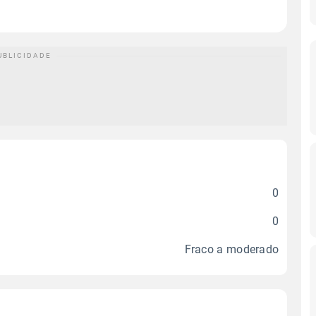
0
0
Fraco a moderado