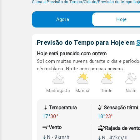
Clima e Previsão do Tempo
/
Cidade
/
Previsão do tempo hoj
Agora
Hoje
Previsão do Tempo para Hoje
em
S
Hoje será
parecido com ontem
Sol com muitas nuvens durante o dia e período
céu nublado. Noite com poucas nuvens.
Madrugada
Manhã
Tarde
Noite
Temperatura
Sensação
17°
30°
18°
23°
Vento
Rajada de vent
N - 9km/h
N - 42km/h