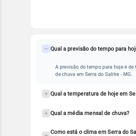
FAQ
CLIMA,
PREVISÃO
Qual a previsão do tempo para hoj
-
DO
TEMPO
Perguntas
HOJE
E
frequentes
A previsão do tempo para hoje é de 
NOTÍCIAS
EM
sobre
de chuva em Serra do Salitre - MG.
SERRA
DO
chuva
SALITRE
-
e
Qual a temperatura de hoje em Ser
MG
temperatura
Qual a média mensal de chuva?
Como está o clima em Serra do Sa