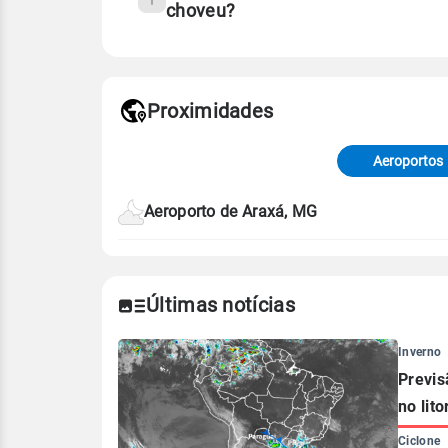
choveu?
Fonte: 30 anos de dados de reanáli
Proximidades
Fonte: dados combinados de estaçõe
de Tempo e Estudos Climáticos (CP
Aeroportos
Para obter mais informações sobre 
Aeroporto de Araxá, MG
Últimas notícias
Inverno
Previs
no lito
Ciclone