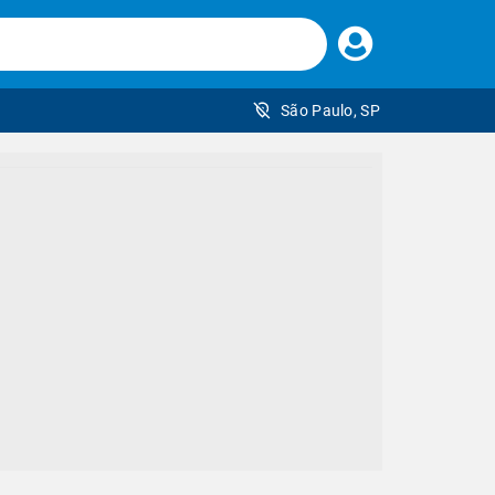
Faça
seu
login
São Paulo, SP