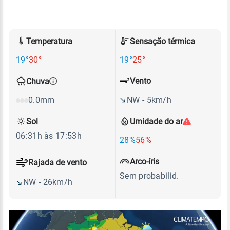
Temperatura
Sensação térmica
19°
30°
19°
25°
Vento
Chuva
NW - 5km/h
0.0mm
Sol
Umidade do ar
06:31h às 17:53h
28%
56%
Arco-íris
Rajada de vento
Sem probabilid.
NW - 26km/h