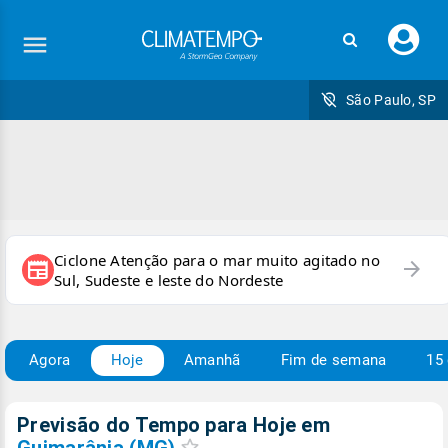
Faç
seu
logi
São Paulo, SP
Ciclone Atenção para o mar muito agitado no
arrow_forward
newspaper
Sul, Sudeste e leste do Nordeste
Agora
Hoje
Amanhã
Fim de semana
15 
Previsão do Tempo para Hoje
em