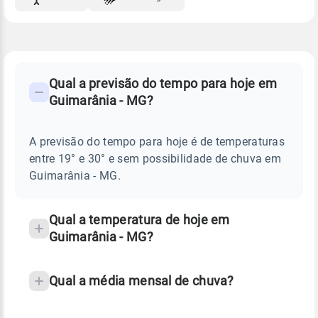
FAQ
CLIMA,
PREVISÃO
Qual a previsão do tempo para hoje em
-
DO
Guimarânia - MG?
TEMPO
Perguntas
HOJE
E
frequentes
NOTÍCIAS
EM
A previsão do tempo para hoje é de temperaturas
sobre
GUIMARÂNIA
entre 19° e 30° e sem possibilidade de chuva em
-
chuva
MG
Guimarânia - MG.
e
temperatura
Qual a temperatura de hoje em
Guimarânia - MG?
Qual a média mensal de chuva?