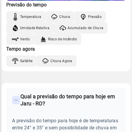
Previsão do tempo
Temperatura
Chuva
Pressão
Umidade Relativa
Acumulado de Chuva
Vento
Risco de Incêndio
Tempo agora
Satélite
Chuva Agora
FAQ
CLIMA,
PREVISÃO
Qual a previsão do tempo para hoje em
-
DO
Jaru - RO?
TEMPO
Perguntas
HOJE
E
frequentes
NOTÍCIAS
EM
A previsão do tempo para hoje é de temperaturas
sobre
JARU
entre 24° e 35° e sem possibilidade de chuva em
-
chuva