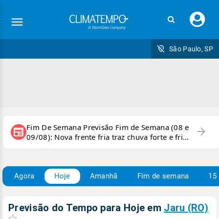
Faç
seu
logi
São Paulo, SP
Fim De Semana Previsão Fim de Semana (08 e
arrow_forward
newspaper
09/08): Nova frente fria traz chuva forte e frio
para áreas do país
Agora
Hoje
Amanhã
Fim de semana
15 
Previsão do Tempo para Hoje
em
Jaru (RO)