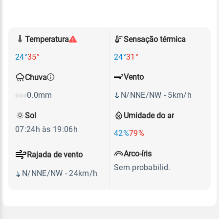
Temperatura
Sensação térmica
24°
35°
24°
31°
Vento
Chuva
N/NNE/NW - 5km/h
0.0mm
Sol
Umidade do ar
07:24h às 19:06h
42%
79%
Arco-íris
Rajada de vento
Sem probabilid.
N/NNE/NW - 24km/h