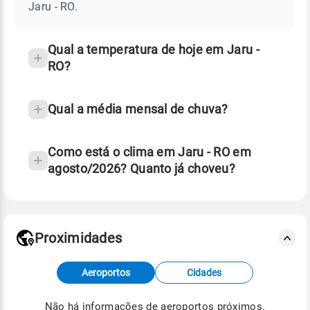
RO
Jaru - RO.
e
temperatura
Qual a temperatura de hoje em Jaru -
RO?
Qual a média mensal de chuva?
Como está o clima em Jaru - RO em
agosto/2026? Quanto já choveu?
Fonte: 30 anos de dados de reanálise ERA5.
Proximidades
Fonte: dados combinados de estações
Aeroportos
Cidades
meteorológicas e satélite do Centro de Previsão
de Tempo e Estudos Climáticos (CPTEC).
Não há informações de aeroportos próximos.