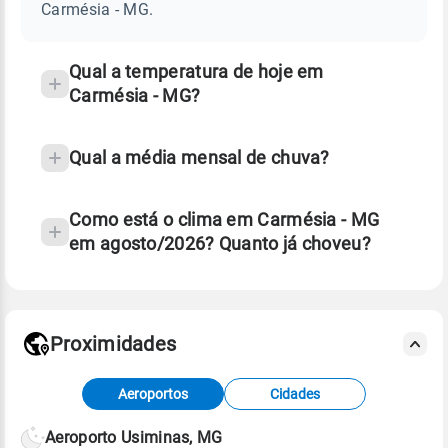
MG
Carmésia - MG.
e
temperatura
Qual a temperatura de hoje em
Carmésia - MG?
Qual a média mensal de chuva?
Como está o clima em Carmésia - MG
em agosto/2026? Quanto já choveu?
Fonte: 30 anos de dados de reanálise ERA5.
Proximidades
Fonte: dados combinados de estações
Aeroportos
Cidades
meteorológicas e satélite do Centro de Previsão
de Tempo e Estudos Climáticos (CPTEC).
Aeroporto Usiminas, MG