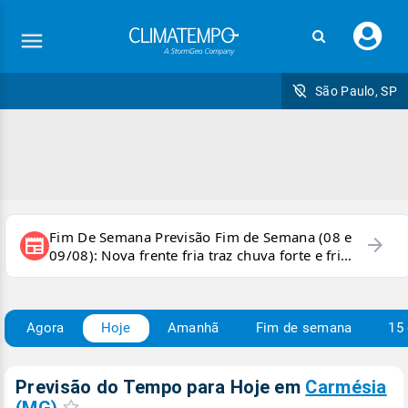
Faç
seu
logi
São Paulo, SP
Fim De Semana Previsão Fim de Semana (08 e
arrow_forward
newspaper
09/08): Nova frente fria traz chuva forte e frio
para áreas do país
Agora
Hoje
Amanhã
Fim de semana
15 
Previsão do Tempo para Hoje
em
Carmésia