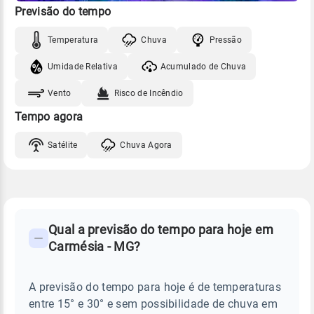
Previsão do tempo
Temperatura
Chuva
Pressão
Umidade Relativa
Acumulado de Chuva
Vento
Risco de Incêndio
Tempo agora
Satélite
Chuva Agora
FAQ
CLIMA,
PREVISÃO
Qual a previsão do tempo para hoje em
-
DO
Carmésia - MG?
TEMPO
Perguntas
HOJE
E
frequentes
NOTÍCIAS
EM
A previsão do tempo para hoje é de temperaturas
sobre
CARMÉSIA
entre 15° e 30° e sem possibilidade de chuva em
-
chuva