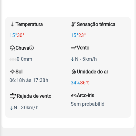
Temperatura
Sensação térmica
15°
30°
15°
23°
Vento
Chuva
N - 5km/h
0.0mm
Sol
Umidade do ar
06:18h às 17:38h
34%
86%
Arco-íris
Rajada de vento
Sem probabilid.
N - 30km/h