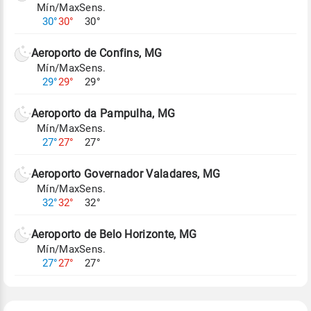
Mín/Max
Sens.
Para obter mais informações sobre os dados
30°
30°
30°
climáticos,
clique aqui.
Aeroporto de Confins, MG
Mín/Max
Sens.
29°
29°
29°
Aeroporto da Pampulha, MG
Mín/Max
Sens.
27°
27°
27°
Aeroporto Governador Valadares, MG
Mín/Max
Sens.
32°
32°
32°
Aeroporto de Belo Horizonte, MG
Mín/Max
Sens.
27°
27°
27°