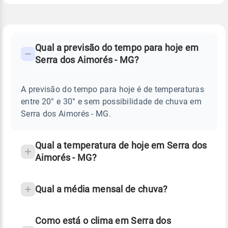
FAQ
CLIMA,
PREVISÃO
Qual a previsão do tempo para hoje em
-
DO
Serra dos Aimorés - MG?
TEMPO
Perguntas
HOJE
E
frequentes
NOTÍCIAS
EM
A previsão do tempo para hoje é de temperaturas
sobre
SERRA
entre 20° e 30° e sem possibilidade de chuva em
DOS
chuva
AIMORÉS
Serra dos Aimorés - MG.
-
e
MG
temperatura
Qual a temperatura de hoje em Serra dos
Aimorés - MG?
Qual a média mensal de chuva?
Como está o clima em Serra dos