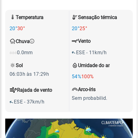
Temperatura
Sensação térmica
20°
30°
20°
25°
Vento
Chuva
ESE - 11km/h
0.0mm
Sol
Umidade do ar
06:03h às 17:29h
54%
100%
Arco-íris
Rajada de vento
Sem probabilid.
ESE - 37km/h