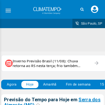
Faç
seu
logi
São Paulo, SP
Inverno Previsão Brasil (11/08): Chuva
arrow_forward
newspaper
retorna ao RS nesta terça; frio também
persiste e há chance de geada
Agora
Hoje
Amanhã
Fim de semana
15 
Previsão do Tempo para Hoje
em
Serra dos