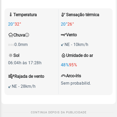
Temperatura
Sensação térmica
20°
32°
20°
26°
Vento
Chuva
NE - 10km/h
0.0mm
Sol
Umidade do ar
06:04h às 17:28h
48%
95%
Arco-íris
Rajada de vento
Sem probabilid.
NE - 28km/h