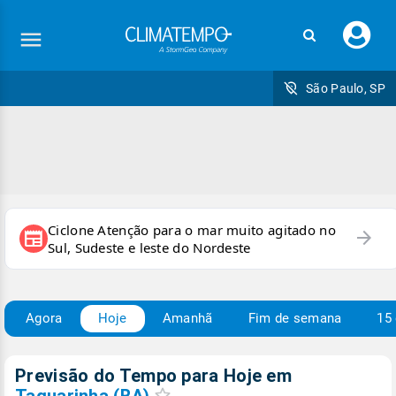
Faç
seu
logi
São Paulo, SP
Ciclone Atenção para o mar muito agitado no
arrow_forward
newspaper
Sul, Sudeste e leste do Nordeste
Agora
Hoje
Amanhã
Fim de semana
15 
Previsão do Tempo para Hoje
em