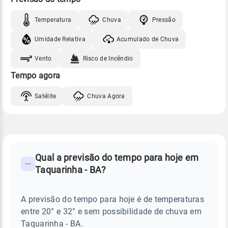
Temperatura
Chuva
Pressão
Umidade Relativa
Acumulado de Chuva
Vento
Risco de Incêndio
Tempo agora
Satélite
Chuva Agora
FAQ
CLIMA,
PREVISÃO
Qual a previsão do tempo para hoje em
-
DO
Taquarinha - BA?
TEMPO
Perguntas
HOJE
E
frequentes
NOTÍCIAS
EM
A previsão do tempo para hoje é de temperaturas
sobre
TAQUARINHA
entre 20° e 32° e sem possibilidade de chuva em
-
chuva
BA
Taquarinha - BA.
e