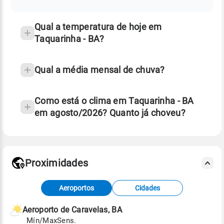
temperatura
Qual a temperatura de hoje em
Taquarinha - BA?
Qual a média mensal de chuva?
Como está o clima em Taquarinha - BA
em agosto/2026? Quanto já choveu?
Fonte: 30 anos de dados de reanálise ERA5.
Proximidades
Fonte: dados combinados de estações
Aeroportos
Cidades
meteorológicas e satélite do Centro de Previsão
de Tempo e Estudos Climáticos (CPTEC).
Aeroporto de Caravelas, BA
Mín/Max
Sens.