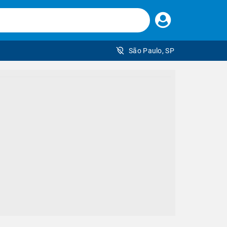
Faça
seu
login
São Paulo, SP