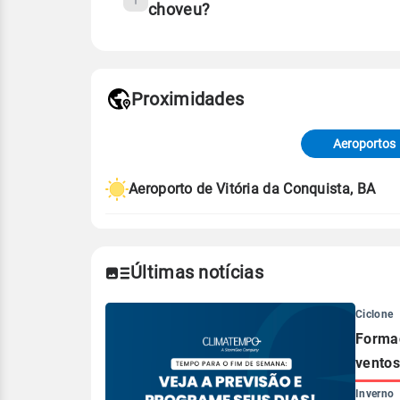
choveu?
Fonte: 30 anos de dados de reanáli
Proximidades
Fonte: dados combinados de estaçõe
de Tempo e Estudos Climáticos (CP
Aeroportos
Para obter mais informações sobre 
Aeroporto de Vitória da Conquista, BA
Últimas notícias
Ciclone
Formaç
ventos
Inverno