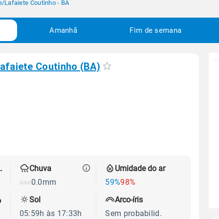
e
/
Lafaiete Coutinho - BA
Amanhã
Fim de semana
afaiete Coutinho (BA)
 térmica
Chuva
Umidade do ar
0.0mm
59%
98%
Sol
Arco-íris
o
05:59h às 17:33h
Sem probabilid.