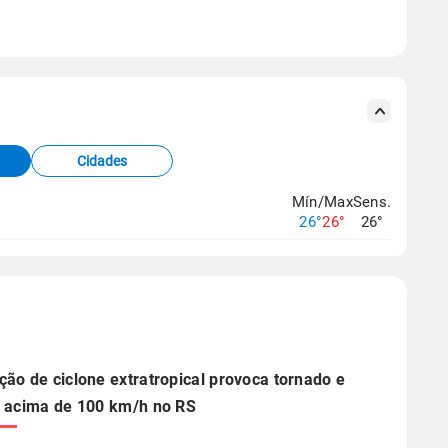
se ERA5.
s meteorológicas e satélite do Centro de Previsão
TEC).
Cidades
os dados climáticos,
clique aqui.
Mín/Max
Sens.
26°
26°
26°
ão de ciclone extratropical provoca tornado e
 acima de 100 km/h no RS