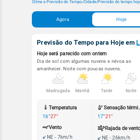
Clima e Previsão do Tempo
/
Cidade
/
Previsão do tempo hoj
Agora
Hoje
Previsão do Tempo para Hoje
em
L
Hoje será
parecido com ontem
Dia de sol com algumas nuvens e névoa ao
amanhecer. Noite com poucas nuvens.
Madrugada
Manhã
Tarde
Noite
Temperatura
Sensação
16°
27°
17°
21°
Vento
Rajada de vent
NE - 7km/h
NE - 26km/h