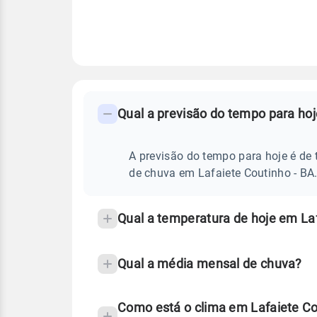
FAQ
CLIMA,
PREVISÃO
Qual a previsão do tempo para hoj
-
DO
TEMPO
Perguntas
HOJE
E
frequentes
A previsão do tempo para hoje é de 
NOTÍCIAS
EM
sobre
de chuva em Lafaiete Coutinho - BA
LAFAIETE
COUTINHO
chuva
-
BA
e
Qual a temperatura de hoje em Laf
temperatura
Qual a média mensal de chuva?
Como está o clima em Lafaiete Co