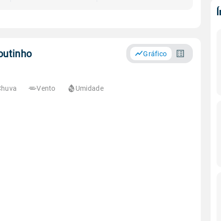
outinho
Gráfico
Chuva
Vento
Umidade