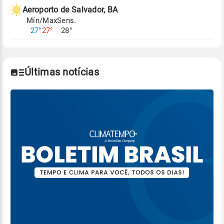
de Tempo e Estudos Climáticos (CPTEC).
Aeroporto de Salvador, BA
Mín/Max
Sens.
Para obter mais informações sobre os dados
27°
27°
28°
climáticos,
clique aqui.
Últimas notícias