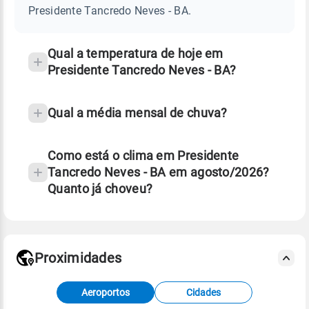
NEVES
Presidente Tancredo Neves - BA.
-
e
BA
temperatura
Qual a temperatura de hoje em
Presidente Tancredo Neves - BA?
Qual a média mensal de chuva?
Como está o clima em Presidente
Tancredo Neves - BA em agosto/2026?
Quanto já choveu?
Fonte: 30 anos de dados de reanálise ERA5.
Proximidades
Fonte: dados combinados de estações
Aeroportos
Cidades
meteorológicas e satélite do Centro de Previsão