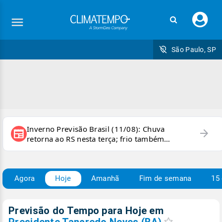
Faç
seu
logi
São Paulo, SP
Inverno Previsão Brasil (11/08): Chuva
arrow_forward
newspaper
retorna ao RS nesta terça; frio também
persiste e há chance de geada
Agora
Hoje
Amanhã
Fim de semana
15 
Previsão do Tempo para Hoje
em