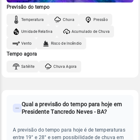
Previsão do tempo
Temperatura
Chuva
Pressão
Umidade Relativa
Acumulado de Chuva
Vento
Risco de Incêndio
Tempo agora
Satélite
Chuva Agora
FAQ
CLIMA,
PREVISÃO
Qual a previsão do tempo para hoje em
-
DO
Presidente Tancredo Neves - BA?
TEMPO
Perguntas
HOJE
E
frequentes
NOTÍCIAS
EM
A previsão do tempo para hoje é de temperaturas
sobre
PRESIDENTE
entre 19° e 28° e sem possibilidade de chuva em
TANCREDO
chuva