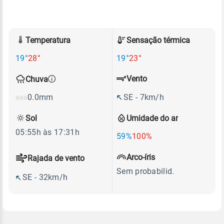
Temperatura
Sensação térmica
19°
28°
19°
23°
Vento
Chuva
SE - 7km/h
0.0mm
Sol
Umidade do ar
05:55h às 17:31h
59%
100%
Arco-íris
Rajada de vento
Sem probabilid.
SE - 32km/h