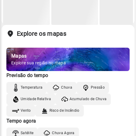
Explore os mapas
Mapas
Explore sua região no mapa
Previsão do tempo
Temperatura
Chuva
Pressão
Umidade Relativa
Acumulado de Chuva
Vento
Risco de Incêndio
Tempo agora
Satélite
Chuva Agora