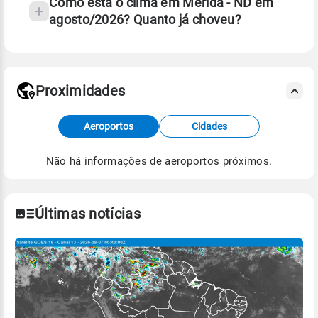
Como está o clima em Mérida - ND em
agosto/2026? Quanto já choveu?
Fonte: 30 anos de dados de reanálise ERA5.
Proximidades
Fonte: dados combinados de estações
Aeroportos
Cidades
meteorológicas e satélite do Centro de Previsão
de Tempo e Estudos Climáticos (CPTEC).
Não há informações de aeroportos próximos.
Para obter mais informações sobre os dados
climáticos,
clique aqui.
Últimas notícias