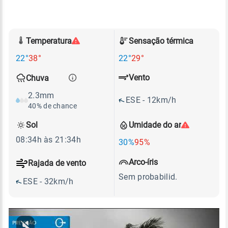
Temperatura
Sensação térmica
22°
38°
22°
29°
Vento
Chuva
2.3mm
ESE - 12km/h
40% de chance
Sol
Umidade do ar
08:34h às 21:34h
30%
95%
Arco-íris
Rajada de vento
Sem probabilid.
ESE - 32km/h