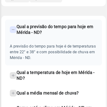
FAQ
CLIMA,
PREVISÃO
Qual a previsão do tempo para hoje em
-
DO
Mérida - ND?
TEMPO
Perguntas
HOJE
E
frequentes
NOTÍCIAS
EM
A previsão do tempo para hoje é de temperaturas
sobre
MÉRIDA
entre 22° e 38° e com possibilidade de chuva em
-
chuva
ND
Mérida - ND.
e
temperatura
Qual a temperatura de hoje em Mérida -
ND?
Qual a média mensal de chuva?