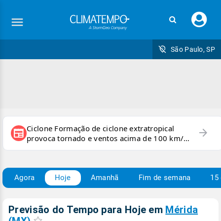
Faç
seu
logi
São Paulo, SP
Ciclone Formação de ciclone extratropical
arrow_forward
newspaper
provoca tornado e ventos acima de 100 km/h
no RS
Agora
Hoje
Amanhã
Fim de semana
15 
Previsão do Tempo para Hoje
em
Mérida