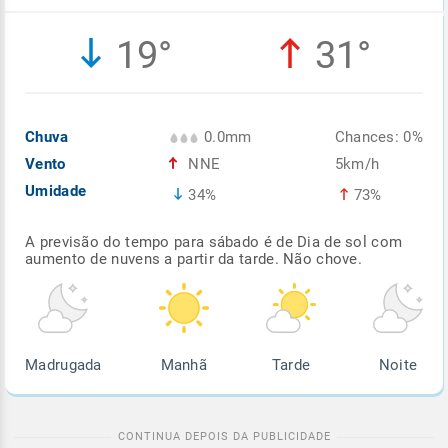
Enviar
Enviar
Enviar
Enviar
Enviar
19°
31°
Enviar
Chuva
0.0mm
Chances: 0%
Vento
NNE
5km/h
Umidade
34%
73%
A previsão do tempo para sábado é de Dia de sol com
aumento de nuvens a partir da tarde. Não chove.
Madrugada
Manhã
Tarde
Noite