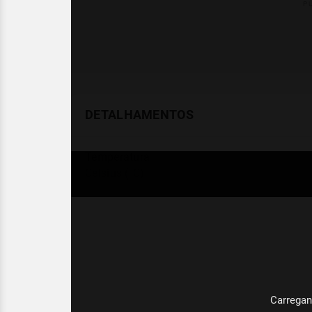
DETALHAMENTOS
Temperatura
Celsius (°C)