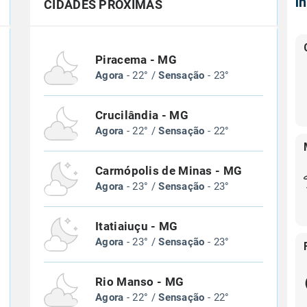
Í
CIDADES PRÓXIMAS
Piracema - MG
Agora
- 22° /
Sensação
- 23°
Crucilândia - MG
Agora
- 22° /
Sensação
- 22°
Carmópolis de Minas - MG
Agora
- 23° /
Sensação
- 23°
Itatiaiuçu - MG
Agora
- 23° /
Sensação
- 23°
Rio Manso - MG
Agora
- 22° /
Sensação
- 22°