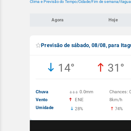
Clima e Previsão do Tempo
/
Cidade
/
Fim de semana
/
Itagua
Agora
Hoje
Previsão de sábado, 08/08, para Ita
14°
31°
Chuva
0.0mm
Chances: 
Vento
ENE
8km/h
Umidade
28%
74%