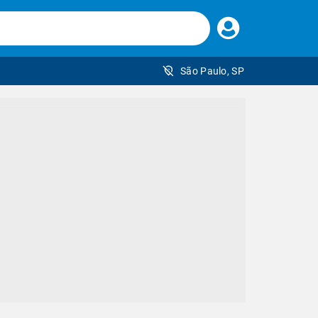
Faça
seu
login
São Paulo, SP