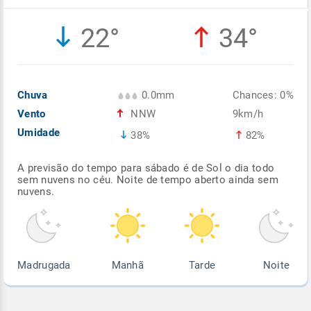
Enviar
Enviar
Enviar
Enviar
Enviar
22°
34°
Enviar
Chuva
0.0mm
Chances: 0%
Vento
NNW
9km/h
Umidade
38%
82%
A previsão do tempo para sábado é de Sol o dia todo
sem nuvens no céu. Noite de tempo aberto ainda sem
nuvens.
Madrugada
Manhã
Tarde
Noite