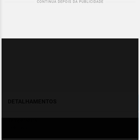
DETALHAMENTOS
Temperatura
Celsius (°C)