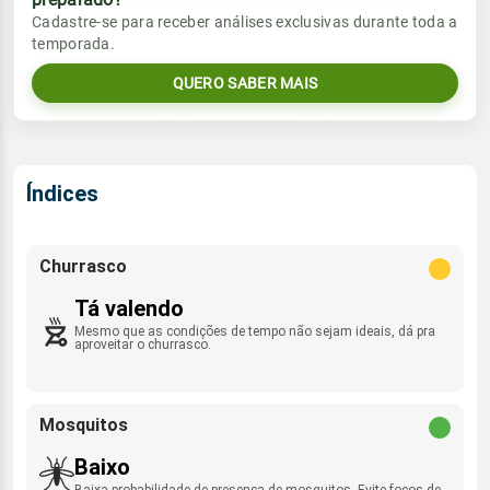
Vento
Chuva
Cadastre-se para receber análises exclusivas durante toda a
Sol
Umidade do ar
temporada.
07:06h às 18:03h
SE - 19km/h
0.0mm
40%
77%
QUERO SABER MAIS
Sol
Umidade do ar
Lua
Rajada de vento
07:05h às 18:03h
Minguante
49%
68%
SE - 31km/h
Lua
Índices
Rajada de vento
Minguante
SE - 43km/h
Churrasco
Tá valendo
Mesmo que as condições de tempo não sejam ideais, dá pra
aproveitar o churrasco.
Mosquitos
Baixo
Baixa probabilidade de presença de mosquitos. Evite focos de