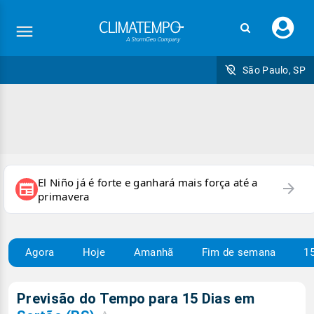
Faç
seu
logi
São Paulo, SP
El Niño já é forte e ganhará mais força até a
arrow_forward
newspaper
primavera
Agora
Hoje
Amanhã
Fim de semana
15
Previsão do Tempo para 15 Dias em