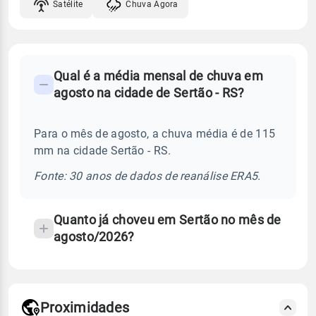
Satélite
Chuva Agora
FAQ
Qual é a média mensal de chuva em
-
agosto na cidade de Sertão - RS?
Perguntas
frequentes
Para o mês de agosto, a chuva média é de 115
sobre
mm na cidade Sertão - RS.
chuva
e
Fonte: 30 anos de dados de reanálise ERA5.
temperatura
Quanto já choveu em Sertão no mês de
agosto/2026?
Proximidades