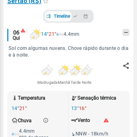
Sertão (RS)
Timeline
Alertas
06
14°
21°
4.4mm
Qui
meteorológicos
Sol com algumas nuvens. Chove rápido durante o dia
e à noite.
Madrugada
Manhã
Tarde
Noite
Temperatura
Sensação térmica
14°
21°
13°
16°
Vento
Chuva
4.4mm
NNW - 18km/h